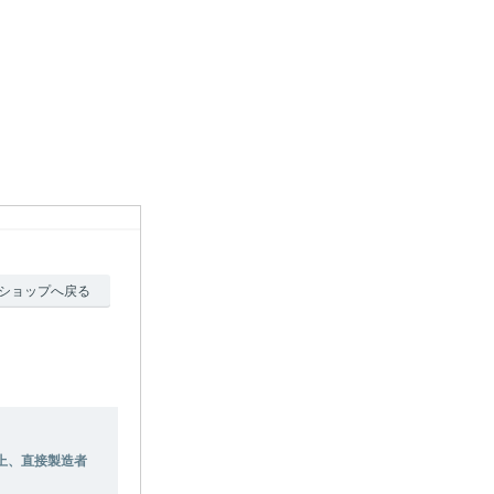
ショップへ戻る
。
上、直接製造者