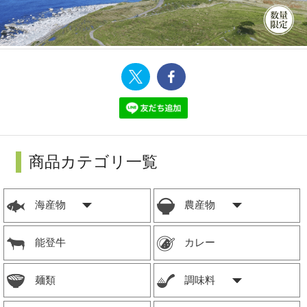
商品カテゴリ一覧
海産物
農産物
能登牛
カレー
麺類
調味料