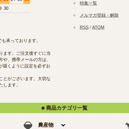
特集一覧
9
30
メルマガ登録・解除
RSS
/
ATOM
つでも承っております。
ります。ご注文後すぐに当
方や、携帯メールの方は、
らのメールが届くように設定を必ずお
ことがございます。大切な
たします。
■ 商品カテゴリ一覧
農産物