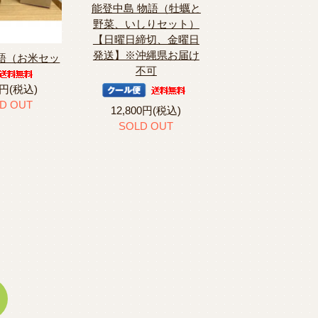
能登中島 物語（牡蠣と
野菜、いしりセット）
【日曜日締切、金曜日
発送】※沖縄県お届け
物語（お米セッ
不可
0円(税込)
D OUT
12,800円(税込)
SOLD OUT