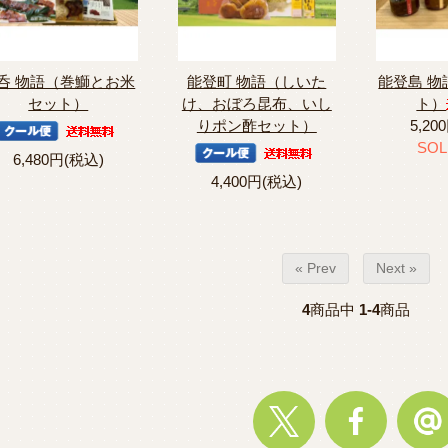
呑 物語（巻鰤とお米
能登町 物語（しいた
能登島 
セット）
け、おぼろ昆布、いし
ト）
りポン酢セット）
5,20
SOL
6,480円(税込)
4,400円(税込)
« Prev
Next »
4
商品中
1-4
商品