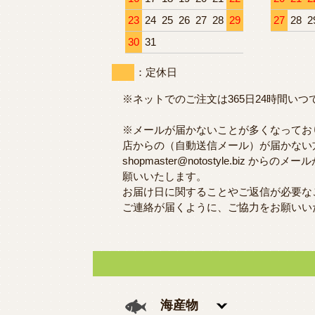
23
24
25
26
27
28
29
27
28
2
30
31
：定休日
※ネットでのご注文は365日24時間い
※メールが届かないことが多くなってお
店からの（自動送信メール）が届かない
shopmaster@notostyle.biz か
願いいたします。
お届け日に関することやご返信が必要な
ご連絡が届くように、ご協力をお願いい
海産物