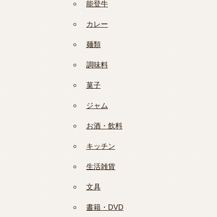
能登牛
カレー
麺類
調味料
菓子
ジャム
お酒・飲料
キッチン
生活雑貨
文具
書籍・DVD