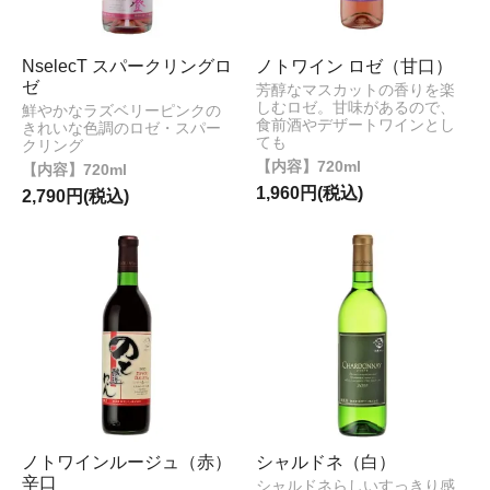
NselecT スパークリングロ
ノトワイン ロゼ（甘口）
ゼ
芳醇なマスカットの香りを楽
しむロゼ。甘味があるので、
鮮やかなラズベリーピンクの
食前酒やデザートワインとし
きれいな色調のロゼ・スパー
ても
クリング
720ml
720ml
1,960円(税込)
2,790円(税込)
ノトワインルージュ（赤）
シャルドネ（白）
辛口
シャルドネらしいすっきり感