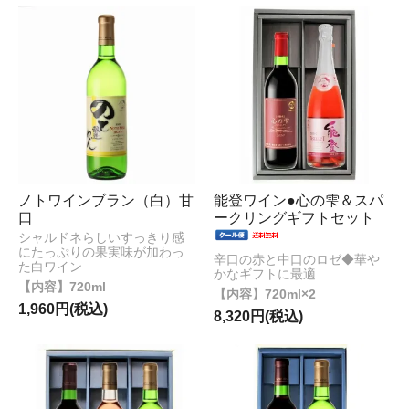
ノトワインブラン（白）甘
能登ワイン●心の雫＆スパ
口
ークリングギフトセット
シャルドネらしいすっきり感
にたっぷりの果実味が加わっ
辛口の赤と中口のロゼ◆華や
た白ワイン
かなギフトに最適
720ml
720ml×2
1,960円(税込)
8,320円(税込)