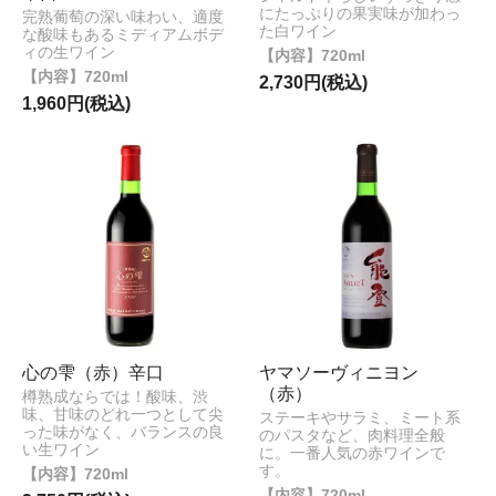
にたっぷりの果実味が加わっ
完熟葡萄の深い味わい、適度
た白ワイン
な酸味もあるミディアムボデ
ィの生ワイン
720ml
720ml
2,730円(税込)
1,960円(税込)
心の雫（赤）辛口
ヤマソーヴィニヨン
（赤）
樽熟成ならでは！酸味、渋
味、甘味のどれ一つとして尖
ステーキやサラミ、ミート系
った味がなく、バランスの良
のパスタなど、肉料理全般
い生ワイン
に。一番人気の赤ワインで
す。
720ml
720ml