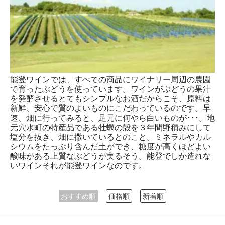
能登ワインでは、すべての商品にワイナリー周辺の農園
で育ったぶどうを使っています。ワインがぶどうの果汁
を発酵させるとてもシンプルなお酒だからこそ、原料は
新鮮、安心で質のよいものにこだわっているのです。早
速、畑に行ってみると、足元に何やら白いものが･･･。地
元穴水町の特産品である牡蠣の殻を３年間野積みにして
塩分を抜き、畑に撒いているとのこと。ミネラルやカル
シウムをたっぷり含んだ土ができ、糖度が高くほどよい
酸味がある上質なぶどうが実るそう。能登でしか造れな
いワインそれが能登ワインなのです。
おすすめ順
価格順
新着順