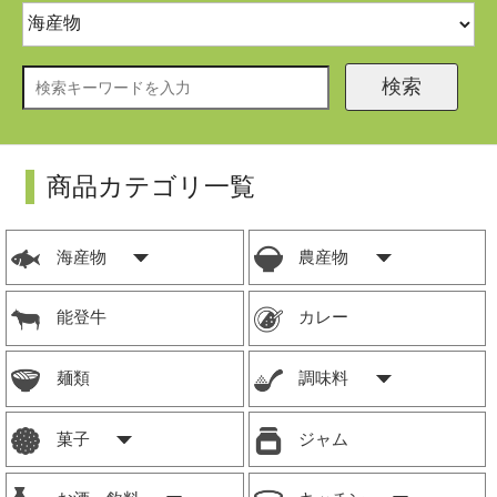
検索
商品カテゴリ一覧
海産物
農産物
能登牛
カレー
麺類
調味料
菓子
ジャム