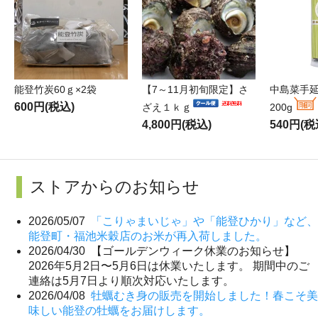
能登竹炭60ｇ×2袋
【7～11月初旬限定】さ
中島菜手
600円(税込)
ざえ１ｋｇ
200g
4,800円(税込)
540円(税
ストアからのお知らせ
2026/05/07
「こりゃまいじゃ」や「能登ひかり」など、
能登町・福池米穀店のお米が再入荷しました。
2026/04/30 【ゴールデンウィーク休業のお知らせ】
2026年5月2日〜5月6日は休業いたします。 期間中のご
連絡は5月7日より順次対応いたします。
2026/04/08
牡蠣むき身の販売を開始しました！春こそ美
味しい能登の牡蠣をお届けします。