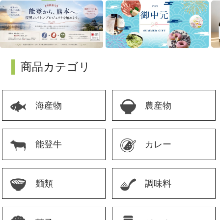
商品カテゴリ
海産物
農産物
能登牛
カレー
麺類
調味料