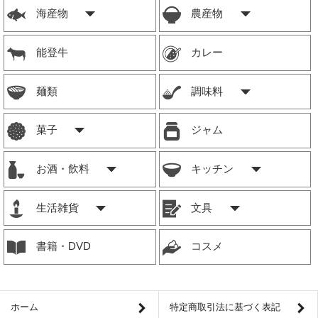
海産物
農産物
能登牛
カレー
麺類
調味料
菓子
ジャム
お酒・飲料
キッチン
生活雑貨
文具
書籍・DVD
コスメ
ホーム
特定商取引法に基づく表記