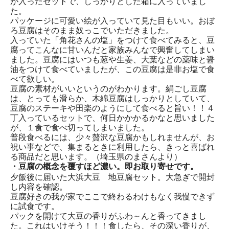
が入ったセットで、しっかりとした箱に入っていまし
た。
パッケージに可愛い絵が入っていて見た目もいい。おぼ
ろ豆腐はそのまま奴っこでいただきました。
入っていた「角花さんの塩」をつけて食べてみると、豆
腐ってこんなに甘いんだと家族みんなで興奮してしまい
ました。豆腐にはいつも葱や生姜、大葉などの薬味と醤
油をつけて食べていましたが、この豆腐は是非お塩で食
べて欲しい。
豆腐の素材がいいというのがわかります。絹ごし豆腐
は、とっても滑らか、木綿豆腐はしっかりとしていて、
豆腐のステーキや田楽のようにして食べると旨い！！４
丁入っているセットで、何日かかかるかなと思いました
が、１食で食べ切ってしまいました。
普段食べるには、少々贅沢な豆腐かもしれませんが、お
祝い事などで、集まるときに利用したら、きっと喜ばれ
る商品だと思います。（埼玉県のまさんより）
・豆腐の概念を覆すほど濃い。即お取り寄せです。
夕飯後に届いた大浜大豆 地豆腐セット。大急ぎで開封
し内容を確認。
豆腐好きの我が家でここで終わるわけもなく我慢できず
に試食です。
パックを開けて大豆の香りがふわ～んと香ってきまし
た。これはいけそう！！！食したら、その深い香りが、