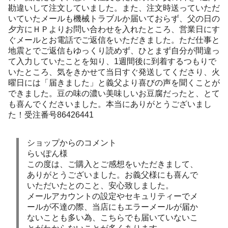
勘違いして注文していました。また、注文時送っていただ
いていたメールも機械トラブルか届いておらず、父の日の
夕方にＨＰよりお問い合わせを入れたところ、営業日にす
ぐメールとお電話でご返信をいただきました。ただ仕事と
地震とでご返信もゆっくり読めず、ひとまず自分が間違っ
て入力していたことを知り、1週間後に到着するつもりで
いたところ、気をきかせて当日すぐ発送してくださり、火
曜日には「届きました」と義父より喜びの声を聞くことが
できました。豆の味の濃い美味しいお豆腐だったと、とて
も喜んでくださいました。本当にありがとうございまし
た！受注番号86426441
ショップからのコメント
らいぽん様
この度は、ご購入とご感想をいただきまして、
ありがとうございました。お義父様にも喜んで
いただいたとのこと、安心致しました。
メールアカウントの設定やセキュリティーでメ
ールが不達の際、当店にもエラーメールが届か
ないことも多い為、こちらでも届いていないこ