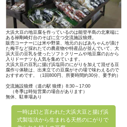
大浜大豆の地豆腐を作っているのは能登半島の北東端に
ある禄剛崎灯台のそばに立つ交流施設狼煙。
販売コーナーには米や野菜、地元のおばあちゃんが漬け
た梅干など採れたての農産物や特産品が並んでいて、大
浜大豆の豆乳を使ったソフトクリームや地豆腐のおから
入りドーナツも人気を集めています。
大浜大豆の豆乳に揚げ浜塩田のにがりを加えて混ぜる豆
腐作り体験は、出来立ての豆腐がその場で味わえるので
おすすめです。（1回800円、所要時間約30分、要予約）
交流施設狼煙（道の駅 狼煙）8:30～17:00
（冬季は時短営業の場合があります）
無休、駐車場あり
一時は幻と言われた大浜大豆と揚げ浜
式製塩法から生まれる天然のにがりで