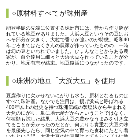
○原材料すべてが珠州産
能登半島の先端に位置する珠洲市には、昔から作り継が
れている地豆がありました。大浜大豆というその豆はお
へそ部分が大きく、大粒で香りが強いのが特徴。昭和40
年ごろまではたくさんの農家が作っていたものの、一時
は幻の豆といわれていました。ひょんなことからある農
家が、自分達用に細々と大浜大豆を作っていることが分
かり、地元有志が結束。地豆復活につながったのです。
○珠洲の地豆「大浜大豆」を使用
豆腐作りに欠かせないにがりも水も、原料となるものは
すべて珠洲産。なかでも注目は、揚げ浜式と呼ばれる
400年以上の歴史を持つ珠洲伝統の製塩法から生まれる
天然のにがり。単に地元産だからということではなく、
何種類も試した結果、大浜大豆の豊かなうまみを引き立
てることが分かったのだとか。何よりも貴重な大豆の味
を最優先したら、同じ空気の中で育った食材にたどり着
いたという訳。大浜大豆の地豆腐はとてもシンプルに地