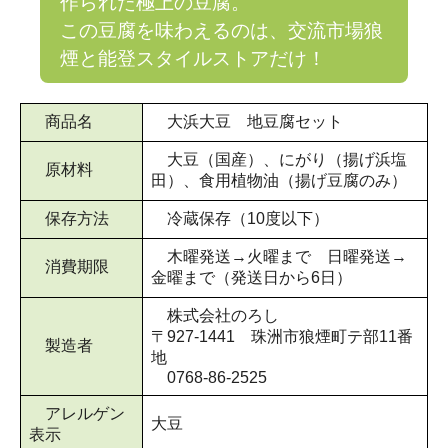
作られた極上の豆腐。
この豆腐を味わえるのは、交流市場狼
煙と能登スタイルストアだけ！
商品名
大浜大豆 地豆腐セット
大豆（国産）、にがり（揚げ浜塩
原材料
田）、食用植物油（揚げ豆腐のみ）
保存方法
冷蔵保存（10度以下）
木曜発送→火曜まで 日曜発送→
消費期限
金曜まで（発送日から6日）
株式会社のろし
〒927-1441 珠洲市狼煙町テ部11番
製造者
地
0768-86-2525
アレルゲン
大豆
表示