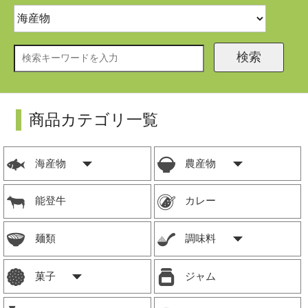
検索
商品カテゴリ一覧
海産物
農産物
能登牛
カレー
麺類
調味料
菓子
ジャム