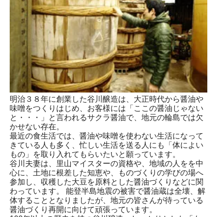
明治３８年に創業した谷川醸造は、大正時代から醤油や
味噌をつくりはじめ、お客様には「ここの醤油じゃない
と・・・」と言われるサクラ醤油で、地元の輪島では欠
かせない存在。
最近の食生活では、醤油や味噌を使わない生活になって
きている人も多く、忙しい生活を送る人にも「体によい
もの」を取り入れてもらいたいと願っています。
谷川夫妻は、里山マイスターの資格や、地域の人をを中
心に、土地に根差した知恵や、ものづくりの学びの場へ
参加し、収穫した大豆を原料とした醤油づくりなどに関
わっています。 能登半島地震の被害で醤油蔵は全壊、解
体することとなりましたが、地元の皆さんが待っている
醤油づくり再開に向けて頑張っています。