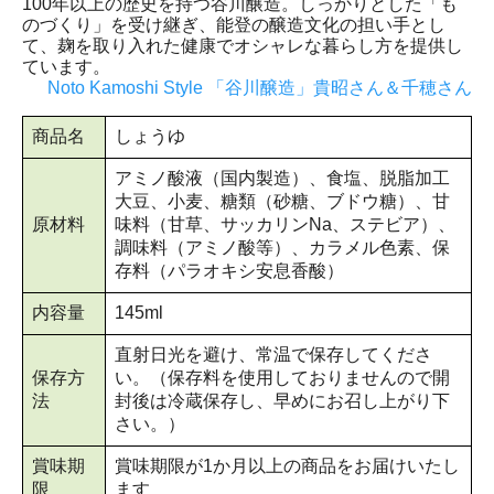
100年以上の歴史を持つ谷川醸造。しっかりとした「も
のづくり」を受け継ぎ、能登の醸造文化の担い手とし
て、麹を取り入れた健康でオシャレな暮らし方を提供し
ています。
Noto Kamoshi Style 「谷川醸造」貴昭さん＆千穂さん
商品名
しょうゆ
アミノ酸液（国内製造）、食塩、脱脂加工
大豆、小麦、糖類（砂糖、ブドウ糖）、甘
原材料
味料（甘草、サッカリンNa、ステビア）、
調味料（アミノ酸等）、カラメル色素、保
存料（パラオキシ安息香酸）
内容量
145ml
直射日光を避け、常温で保存してくださ
保存方
い。（保存料を使用しておりませんので開
法
封後は冷蔵保存し、早めにお召し上がり下
さい。）
賞味期
賞味期限が1か月以上の商品をお届けいたし
限
ます