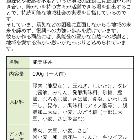
過疎化や後継者不足といった地域の課題に真正面から向
き合い、障がいを持つ方々が活躍できる場を創出するこ
とで、持続可能な地域社会の実現を目指しているので
す。
そしていま、震災などの困難に直面しながらも地域の未
来を諦めず、復興への力強い歩みを続けています。
彼らが作る商品には、奥能登の豊かな自然への感謝と、
地域を愛する温かい思いがたっぷりと込められていま
す。
名称
能登豚丼
内容量
190g（一人前）
豚肉（能登産）、玉ねぎ、しいたけ、タレ
（醤油、みりん、発酵調味料、砂糖、鰹
節、むろあじ節、さば節、食塩、いわし煮
原材料
干し、昆布、／調味料（アミノ酸等）、脱
脂加工大豆、小麦、ぶどう糖（一部に大
豆、小麦、さばを含む）
豚肉、大豆、小麦、さば
アレル
※小麦・卵・落花生・りんご・キウイフル