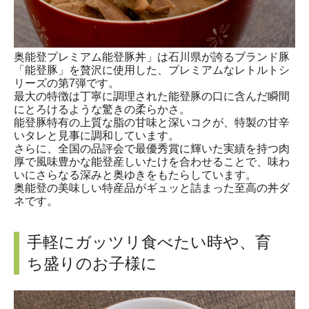
奥能登プレミアム能登豚丼」は石川県が誇るブランド豚
「能登豚」を贅沢に使用した、プレミアムなレトルトシ
リーズの第7弾です。
最大の特徴は丁寧に調理された能登豚の口に含んだ瞬間
にとろけるような驚きの柔らかさ。
能登豚特有の上質な脂の甘味と深いコクが、特製の甘辛
いタレと見事に調和しています。
さらに、全国の品評会で最優秀賞に輝いた実績を持つ肉
厚で風味豊かな能登産しいたけを合わせることで、味わ
いにさらなる深みと奥ゆきをもたらしています。
奥能登の美味しい特産品がギュッと詰まった至高の丼ダ
ネです。
手軽にガッツリ食べたい時や、育
ち盛りのお子様に