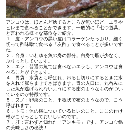
アンコウは、ほとんど捨てるところが無いほど、エラや
ヒレまで食べることができます。一般的に「七つ道具」
と言われる様々な部位をご紹介。
１．皮：アンコウの黒い皮はコラーゲンたっぷり。細く
切って酢味噌で食べる「友酢」で食べることが多いです
ね。
２．台身：いわゆる魚の身の部分。白身で脂が少なく、
ぷりっとしています。
３．エラ：普通の魚では食べないエラも、アンコウは食
べることができます。
４．胃袋：水袋とも呼ばれ、吊るし切りにするときに水
を入れて膨らませてさばきます。胃の入口に、丸呑みに
した魚が逃げられないようにする歯のようなものがつい
ているのが特徴です。
５．ヌノ：卵巣のこと。平板状で布のようなので、こう
呼ばれます。
６．トモ：体の横についているヒレのこと。ここの付け
根がこりっとしておいしいのです。
７．肝：言わずと知れた「アンキモ」です。アンコウ鍋
の美味しさの秘訣！