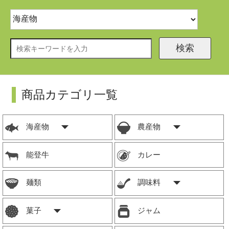
検索
商品カテゴリ一覧
海産物
農産物
能登牛
カレー
麺類
調味料
菓子
ジャム