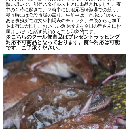
熱い思いで、能登スタイルストアに出品されました。夜
中の２時に起きて、２時半には地元石崎漁港での競り。
朝４時には公設市場の競り。午前中は、市場の向かいに
ある事務所で注文や相場表のチェック、午後からも加工
や出荷に大忙し。おいしい魚や珍味を全国の皆さんにお
届けしたいと話す笑顔がとても印象的です。
※こちらのクール便商品はプレゼントラッピング
対応不可商品となっております。熨斗対応は可能
です。ご了承ください。