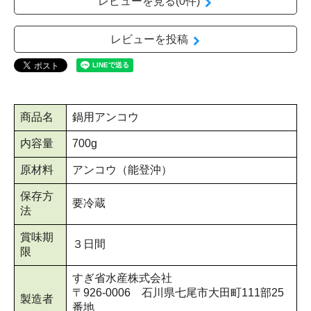
レビューを見る(0件)
レビューを投稿
商品名
鍋用アンコウ
内容量
700g
原材料
アンコウ（能登沖）
保存方
要冷蔵
法
賞味期
３日間
限
すぎ省水産株式会社
〒926-0006 石川県七尾市大田町111部25
製造者
番地