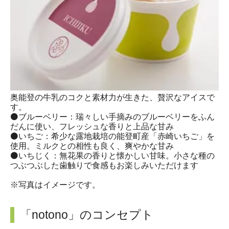
奥能登の牛乳のコクと素材力が生きた、贅沢なアイスで
す。
⚫ブルーベリー：瑞々しい手摘みのブルーベリーをふん
だんに使い、フレッシュな香りと上品な甘み
⚫いちご：希少な露地栽培の能登町産「赤崎いちご」を
使用。ミルクとの相性も良く、爽やかな甘み
⚫いちじく：無花果の香りと懐かしい甘味。小さな種の
つぶつぶした歯触りで食感もお楽しみいただけます
※写真はイメージです。
「notono」のコンセプト