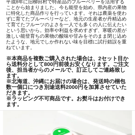
平成8年に旧柳田村で特産品のブルーベリーを活用する
ことから始まりました。今も能登を始め、県内産の果物
に特化した商品作りを行っています。それは農薬を使わ
ずに育てたブルーベリーなど、地元の生産者が丹精込め
て育てたフルーツのよさを一人でも多くの人に伝えたい
という思いから。効率や利益を求めすぎず、寒暖の差が
激しい能登育ちの果物の酸味や甘みをそのまま閉じ込め
たような、地元でしか作れない味を目標に試行錯誤を重
ねています。
※本商品を複数ご購入された場合は、2セット目か
ら送料分として800円前後お安くなります。ご注文
後、担当者からのメールで、訂正してご連絡致し
ます。
※北海道、沖縄にお届けの場合は、発送時の梱包
数一個口につき別途送料2000円を加算させていた
だきます。
※ラッピング不可商品です。お熨斗はお付けでき
ます。