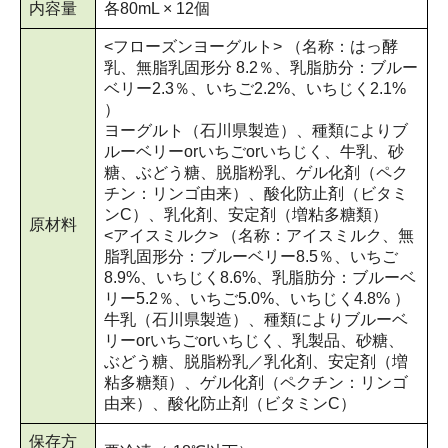
内容量
各80mL × 12個
<フローズンヨーグルト> （名称：はっ酵
乳、無脂乳固形分 8.2％、乳脂肪分：ブルー
ベリー2.3％、いちご2.2%、いちじく2.1%
）
ヨーグルト（石川県製造）、種類によりブ
ルーベリーorいちごorいちじく、牛乳、砂
糖、ぶどう糖、脱脂粉乳、ゲル化剤（ペク
チン：リンゴ由来）、酸化防止剤（ビタミ
ンC）、乳化剤、安定剤（増粘多糖類）
原材料
<アイスミルク> （名称：アイスミルク、無
脂乳固形分：ブルーベリー8.5％、いちご
8.9%、いちじく8.6%、乳脂肪分：ブルーベ
リー5.2％、いちご5.0%、いちじく4.8% ）
牛乳（石川県製造）、種類によりブルーベ
リーorいちごorいちじく、乳製品、砂糖、
ぶどう糖、脱脂粉乳／乳化剤、安定剤（増
粘多糖類）、ゲル化剤（ペクチン：リンゴ
由来）、酸化防止剤（ビタミンC）
保存方