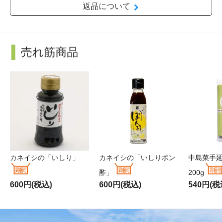
返品について
売れ筋商品
カネイシの「いしり」
カネイシの「いしりポン
中島菜手
酢」
200g
600円(税込)
600円(税込)
540円(税