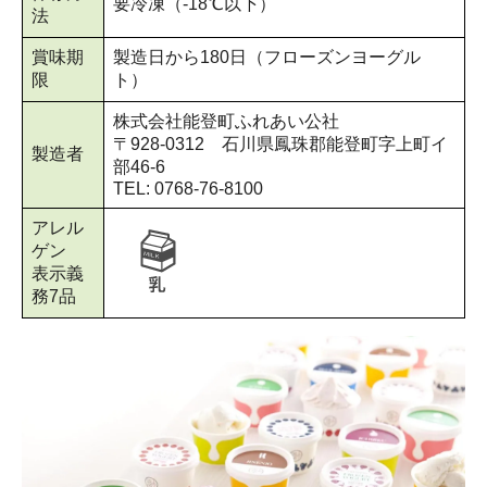
要冷凍（-18℃以下）
法
賞味期
製造日から180日（フローズンヨーグル
限
ト）
株式会社能登町ふれあい公社
〒928-0312 石川県鳳珠郡能登町字上町イ
製造者
部46-6
TEL: 0768-76-8100
アレル
ゲン
表示義
務7品