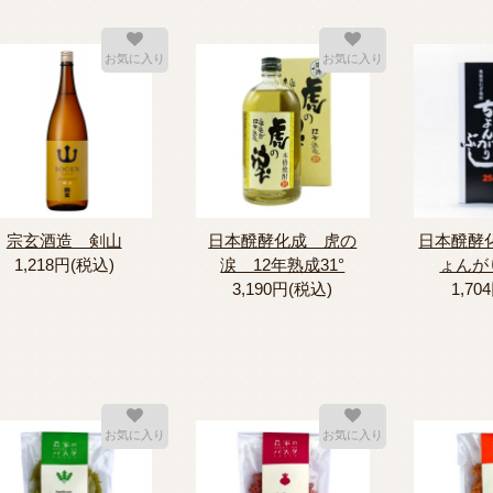
お気に入り
お気に入り
宗玄酒造 剣山
日本醗酵化成 虎の
日本醗酵
1,218円(税込)
涙 12年熟成31°
ょんが
3,190円(税込)
1,70
お気に入り
お気に入り