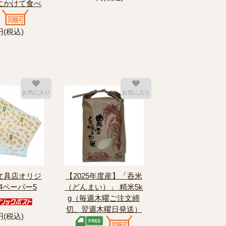
にかけて食べ
布
円(税込)
お気に入り
お気に入り
文具店オリジ
【2025年度産】「呑米
4ペーパー5
（どんまい）」 精米5k
g（毎週木曜ご注文締
切、翌週木曜日発送）
円(税込)