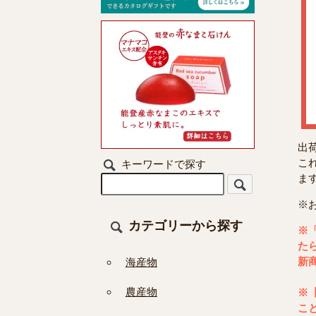
出
こ
キーワードで探す
ま
※
カテゴリーから探す
※
た
新
海産物
農産物
※
こ