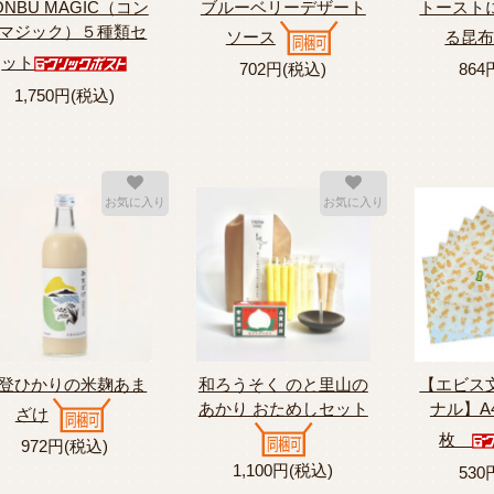
ONBU MAGIC（コン
ブルーベリーデザート
トースト
マジック）５種類セ
ソース
る昆
ット
702円(税込)
864
1,750円(税込)
お気に入り
お気に入り
登ひかりの米麹あま
和ろうそく のと里山の
【エビス
あかり おためしセット
ナル】A
ざけ
枚
972円(税込)
1,100円(税込)
530