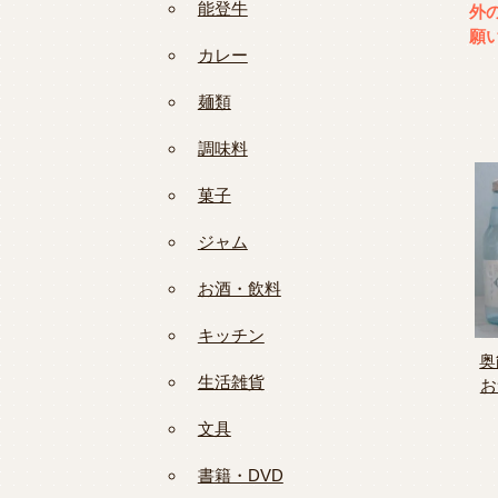
能登牛
外の
願
カレー
麺類
調味料
菓子
ジャム
お酒・飲料
キッチン
奥
生活雑貨
お
文具
書籍・DVD