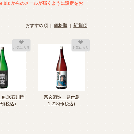
yle.biz からのメールが届くように設定をお
おすすめ順 |
価格順
|
新着順
お気に入り
お気に入り
 純米石川門
宗玄酒造 見付島
5円(税込)
1,218円(税込)