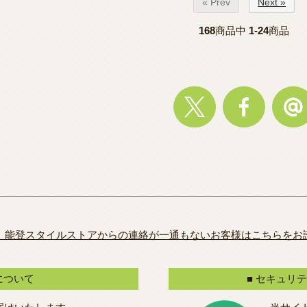
« Prev
Next »
168
商品中
1-24
商品
、能登スタイルストアからの連絡が一通もないお客様はこちらをお
について
■ セキュリ