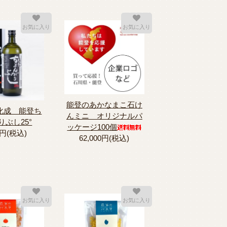
お気に入り
お気に入り
能登のあかなまこ石け
化成 能登ち
んミニ オリジナルパ
りぶし25°
ッケージ100個
4円(税込)
62,000円(税込)
お気に入り
お気に入り