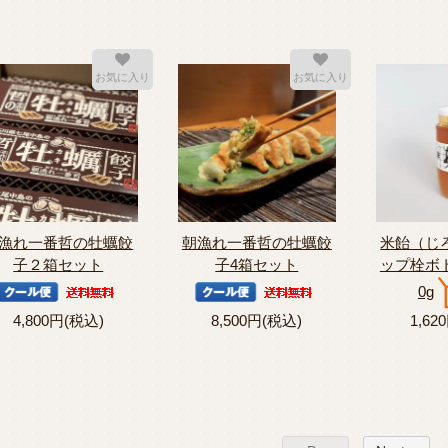
お気に入り
お気に入り
漁れ一番哲の牡蠣餃
朝漁れ一番哲の牡蠣餃
米飴（じ
子２箱セット
子4箱セット
ップ栓ボ
0g
4,800円(税込)
8,500円(税込)
1,62