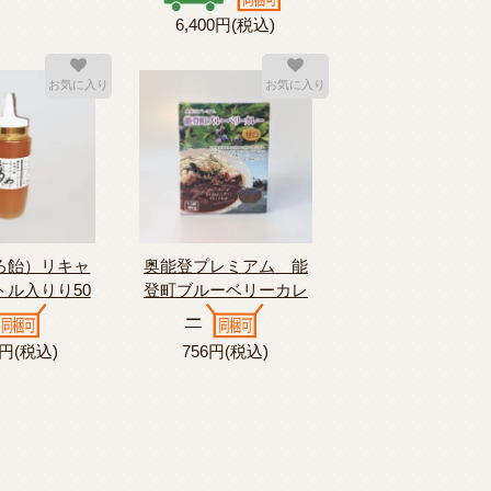
6,400円(税込)
お気に入り
お気に入り
ろ飴）リキャ
奥能登プレミアム 能
トル入りり50
登町ブルーベリーカレ
ー
0円(税込)
756円(税込)