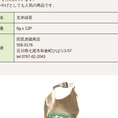
みやげとしても人気の商品です。
名
玄米緑茶
量
6g x 12P
田尻虎蔵商店
926-0176
者
石川県七尾市和倉町ひばり3-57
tel 0767-62-2043