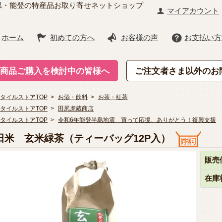
県・能登の特産品お取り寄せネットショップ
マイアカウント
ホーム
初めての方へ
お客様の声
お支払い方
商品ご購入を検討中の皆様へ
ご注文者さま以外のお
タイルストアTOP
>
お酒・飲料
>
お茶・紅茶
タイルストアTOP
>
田尻虎蔵商店
タイルストアTOP
>
令和6年能登半島地震 買って応援、ありがとう！復興支援
田米 玄米緑茶（ティーバッグ12P入）
販売
在庫