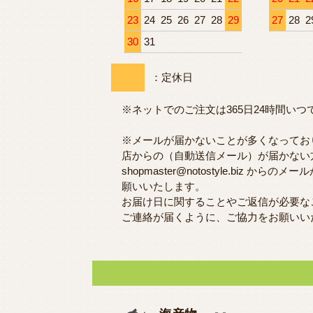
23
24
25
26
27
28
29
27
28
2
30
31
：定休日
※ネットでのご注文は365日24時間い
※メールが届かないことが多くなってお
店からの（自動送信メール）が届かない
shopmaster@notostyle.biz か
願いいたします。
お届け日に関することやご返信が必要な
ご連絡が届くように、ご協力をお願いい