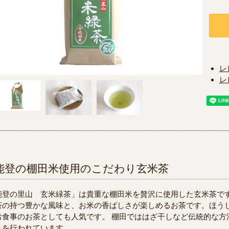
レ
レ
能登の棚田米使用のこだわり玄米茶
能登の里山 玄米緑茶」は貴重な棚田米を贅沢に使用した玄米茶で
茶の持つ豊かな風味と、お米の香ばしさが楽しめるお茶です。ほう
お食事のお茶としても人気です。 棚田でははざ干しなど伝統的な方
りを行われています。