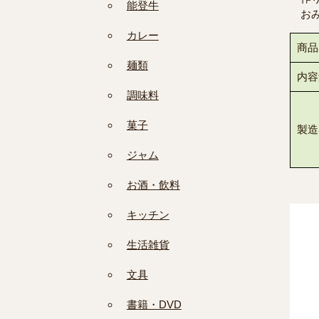
能登牛
お
カレー
商品
麺類
内容
調味料
菓子
製造
ジャム
お酒・飲料
キッチン
生活雑貨
文具
書籍・DVD