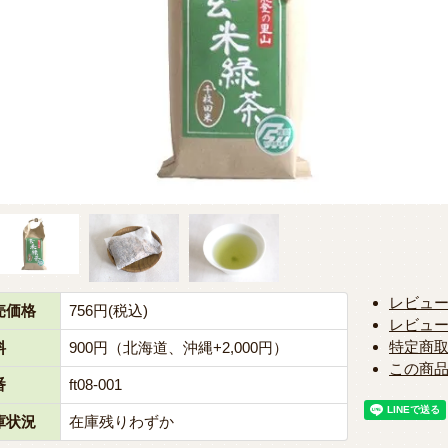
レビュー
売価格
756円(税込)
レビュ
特定商
料
900円（北海道、沖縄+2,000円）
この商
番
ft08-001
庫状況
在庫残りわずか