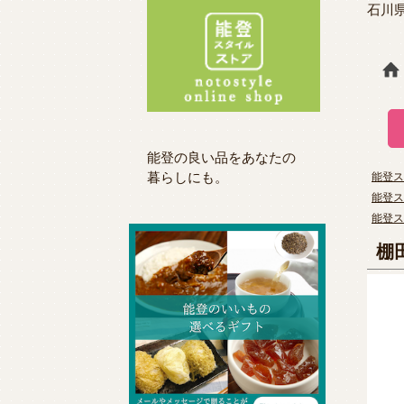
石川
能登の良い品をあなたの
暮らしにも。
能登ス
能登ス
能登ス
棚