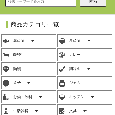
検索
商品カテゴリ一覧
海産物
農産物
能登牛
カレー
麺類
調味料
菓子
ジャム
お酒・飲料
キッチン
生活雑貨
文具