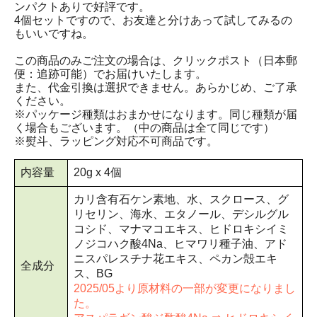
ンパクトありで好評です。
4個セットですので、お友達と分けあって試してみるの
もいいですね。
この商品のみご注文の場合は、クリックポスト（日本郵
便：追跡可能）でお届けいたします。
また、代金引換は選択できません。あらかじめ、ご了承
ください。
※パッケージ種類はおまかせになります。同じ種類が届
く場合もございます。（中の商品は全て同じです）
※熨斗、ラッピング対応不可商品です。
内容量
20g x 4個
カリ含有石ケン素地、水、スクロース、グ
リセリン、海水、エタノール、デシルグル
コシド、マナマコエキス、ヒドロキシイミ
ノジコハク酸4Na、ヒマワリ種子油、アド
ニスパレスチナ花エキス、ペカン殻エキ
全成分
ス、BG
2025/05より原材料の一部が変更になりまし
た。