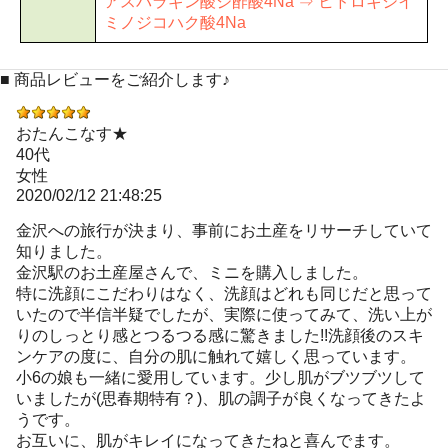
アスパラギン酸ジ酢酸4Na ⇒ ヒドロキシイ
ミノジコハク酸4Na
■ 商品レビューをご紹介します♪
おたんこなす★
40代
女性
2020/02/12 21:48:25
金沢への旅行が決まり、事前にお土産をリサーチしていて
知りました。
金沢駅のお土産屋さんで、ミニを購入しました。
特に洗顔にこだわりはなく、洗顔はどれも同じだと思って
いたので半信半疑でしたが、実際に使ってみて、洗い上が
りのしっとり感とつるつる感に驚きました!!洗顔後のスキ
ンケアの度に、自分の肌に触れて嬉しく思っています。
小6の娘も一緒に愛用しています。少し肌がブツブツして
いましたが(思春期特有？)、肌の調子が良くなってきたよ
うです。
お互いに、肌がキレイになってきたねと喜んでます。