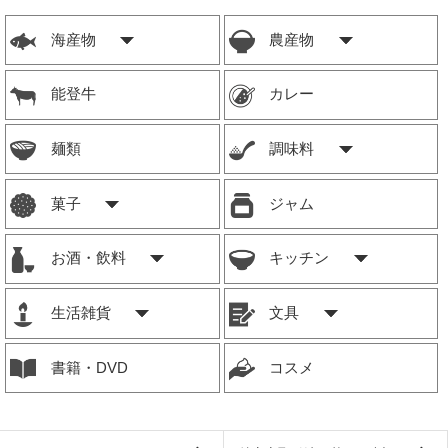
海産物
農産物
能登牛
カレー
麺類
調味料
菓子
ジャム
お酒・飲料
キッチン
生活雑貨
文具
書籍・DVD
コスメ