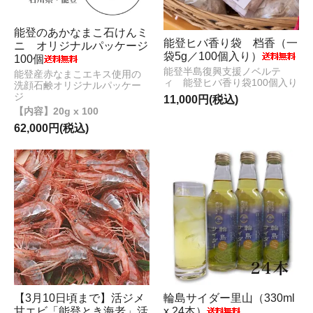
能登のあかなまこ石けんミ
能登ヒバ香り袋 档香（一
ニ オリジナルパッケージ
袋5g／100個入り）
100個
能登半島復興支援ノベルテ
能登産赤なまこエキス使用の
ィ 能登ヒバ香り袋100個入り
洗顔石鹸オリジナルパッケー
ジ
11,000円(税込)
20g x 100
62,000円(税込)
【3月10日頃まで】活ジメ
輪島サイダー里山（330ml
甘エビ「能登とき海老」活
x 24本）