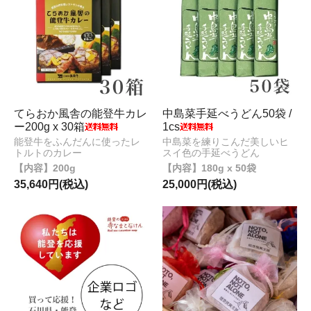
てらおか風舎の能登牛カレ
中島菜手延べうどん50袋 /
ー200g x 30箱
1cs
能登牛をふんだんに使ったレ
中島菜を練りこんだ美しいヒ
トルトのカレー
スイ色の手延べうどん
200g
180g x 50袋
35,640円(税込)
25,000円(税込)