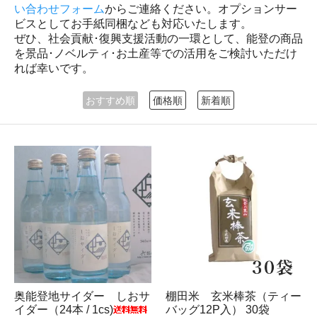
い合わせフォーム
からご連絡ください。オプションサー
ビスとしてお手紙同梱なども対応いたします。
ぜひ、社会貢献･復興支援活動の一環として、能登の商品
を景品･ノベルティ･お土産等での活用をご検討いただけ
れば幸いです。
おすすめ順
価格順
新着順
奥能登地サイダー しおサ
棚田米 玄米棒茶（ティー
イダー（24本 / 1cs)
バッグ12P入） 30袋