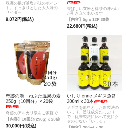
珠洲の揚げ浜塩が味のポイン
ト。すっきりとした大人味の
香ばしい玄米と棒茶の味わい
サイダー
が引き立てあいます
9,072円(税込)
5g x 12P 30袋
22,680円(税込)
奇跡の湯 ねぶた温泉の素
いしり enne メギス魚醤
250g（10回分）× 20袋
200ml x 30本
メギスを原料とした新製法の
いしり。旨味成分たっぷり
奇跡のアルカリ泉をご家庭で
で、従来製法に比べて更にク
10回分(250g) x 20袋
セの少ない「いしる」
30,000円(税込)
200ml x 30