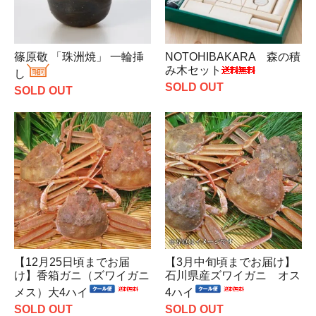
篠原敬 「珠洲焼」 一輪挿
NOTOHIBAKARA 森の積
み木セット
し
SOLD OUT
SOLD OUT
【12月25日頃までお届
【3月中旬頃までお届け】
け】香箱ガニ（ズワイガニ
石川県産ズワイガニ オス
メス）大4ハイ
4ハイ
SOLD OUT
SOLD OUT