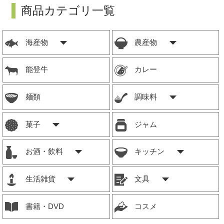
商品カテゴリ一覧
海産物
農産物
能登牛
カレー
麺類
調味料
菓子
ジャム
お酒・飲料
キッチン
生活雑貨
文具
書籍・DVD
コスメ