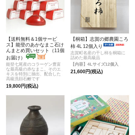
【送料無料＆1個サービ
【桐箱】志賀の郷農園ころ
ス】能登のあかなまこ石け
柿 4L 12個入り
んまとめ買いセット（11個
志賀町名産の干し柿を桐箱に
お届け）
詰めた最高級品
4Lサイズ12個入
能登七尾産のコラーゲン豊富
な最高級の赤なまこ。そのエ
21,600円(税込)
キスを特別に抽出、配合した
高級洗顔石鹸です
19,800円(税込)