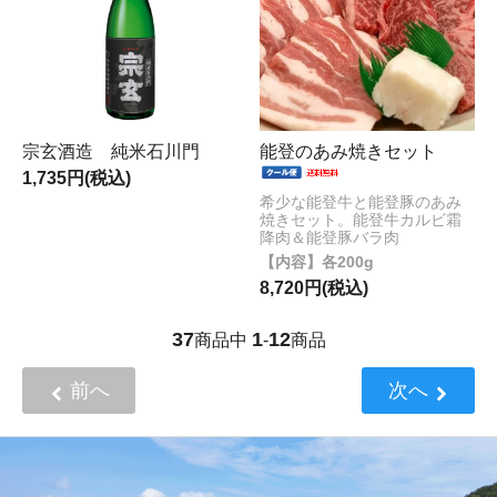
宗玄酒造 純米石川門
能登のあみ焼きセット
1,735円(税込)
希少な能登牛と能登豚のあみ
焼きセット。能登牛カルビ霜
降肉＆能登豚バラ肉
各200g
8,720円(税込)
37
1
12
商品中
-
商品
前へ
次へ