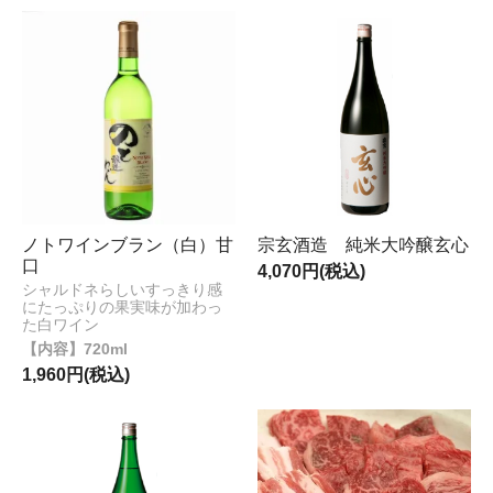
ノトワインブラン（白）甘
宗玄酒造 純米大吟醸玄心
口
4,070円(税込)
シャルドネらしいすっきり感
にたっぷりの果実味が加わっ
た白ワイン
720ml
1,960円(税込)