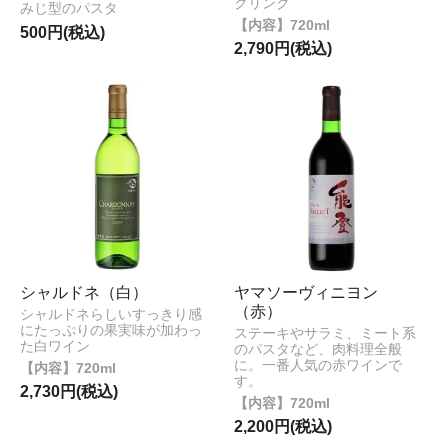
クリング
みじ型のパスタ
720ml
500円(税込)
2,790円(税込)
シャルドネ（白）
ヤマソーヴィニヨン
（赤）
シャルドネらしいすっきり感
にたっぷりの果実味が加わっ
ステーキやサラミ、ミート系
た白ワイン
のパスタなど、肉料理全般
に。一番人気の赤ワインで
720ml
す。
2,730円(税込)
720ml
2,200円(税込)